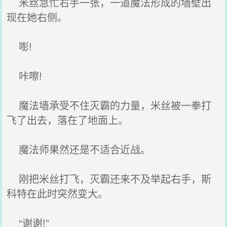
米丝急忙右手一张，一道魔法形成的墙壁出
现在她右侧。
嘭!
咔嚓!
魔法墙承受不住灭霸的力量，米丝被一拳打
飞了出去，落在了地面上。
魔法师果然还是不适合近战。
刚把米丝打飞，灭霸还来不及举起右手，斯
科特在此时突然变大。
“谢谢!”