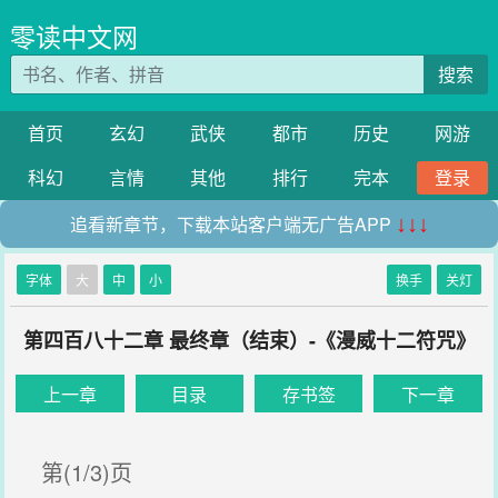
零读中文网
搜索
首页
玄幻
武侠
都市
历史
网游
科幻
言情
其他
排行
完本
登录
追看新章节，下载本站客户端无广告APP
↓↓↓
字体
大
中
小
换手
关灯
第四百八十二章 最终章（结束）-《漫威十二符咒》
上一章
目录
存书签
下一章
第(1/3)页