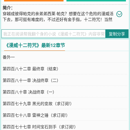
简介：
穿越成彼得帕克的亲弟弟西莱·帕克？想要在这个危险的漫威活
下去，那可挺有难度的，不过还好有金手指，十二符咒！当然
还有黑影兵团！这是一个，十二符咒在漫威的故事（简介无力，希望
内容各位能喜欢）PS：本书比较慢热
复制分享
您要是觉得《
漫威十二符咒
》还不错的话请不要忘记向您QQ群和微博
微信里的朋友推荐哦！
《漫威十二符咒》最新12章节
番外一
第四百八十二章 最终章（结束）
第四百八十一章 决战终章（二）
第四百八十章 决战终章（一）
第四百七十九章 黑光的变故（求订阅!）
第四百七十八章 雷神之锤（求订阅!）
第四百七十七章 时间宝石到手（求订阅!）