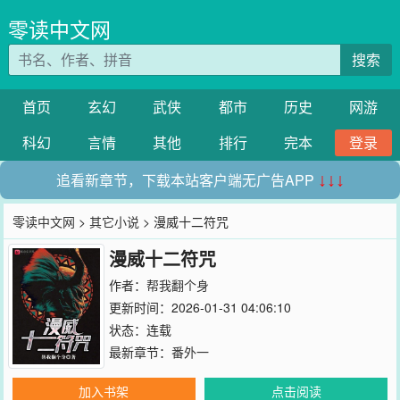
零读中文网
搜索
首页
玄幻
武侠
都市
历史
网游
科幻
言情
其他
排行
完本
登录
追看新章节，下载本站客户端无广告APP
↓↓↓
零读中文网
>
其它小说
> 漫威十二符咒
漫威十二符咒
作者：
帮我翻个身
更新时间：2026-01-31 04:06:10
状态：连载
最新章节：
番外一
加入书架
点击阅读