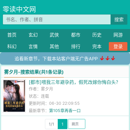
零读中文网
搜索
首页
玄幻
武侠
都市
历史
网游
科幻
言情
其他
排行
完本
登录
↓↓↓
追看新章节，下载本站客户端无广告APP
雾夕月-搜索结果(共1条记录)
[都市]喂我三年避孕药，假死改嫁你悔白头？
作者：
雾夕月
状态：连载
更新时间：06-30 22:09:55
最新章节：
第105章再香一口
1/1
1