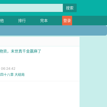
搜索
他
排行
完本
登录
球物资，末世真千金赢麻了
6:24:42
四十八章 大结局