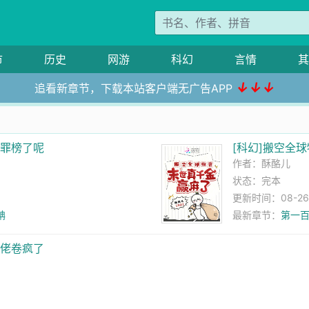
市
历史
网游
科幻
言情
其
↓↓↓
追看新章节，下载本站客户端无广告APP
犯罪榜了呢
[科幻]搬空全
作者：
酥酪儿
状态：完本
更新时间：08-26 0
蚺
最新章节：
第一百
大佬卷疯了