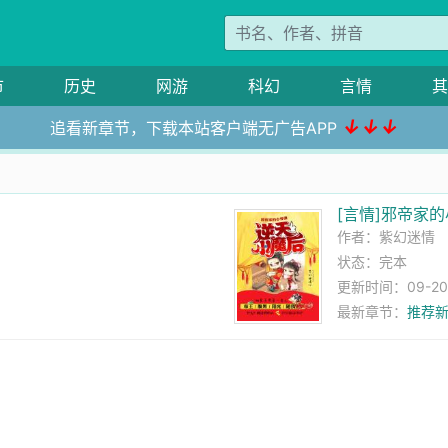
市
历史
网游
科幻
言情
其
↓↓↓
追看新章节，下载本站客户端无广告APP
[言情]邪帝家
作者：
紫幻迷情
状态：完本
更新时间：09-20 0
最新章节：
推荐