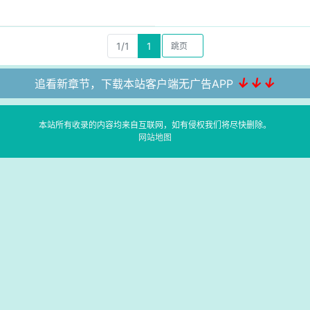
1/1
1
↓↓↓
追看新章节，下载本站客户端无广告APP
本站所有收录的内容均来自互联网，如有侵权我们将尽快删除。
网站地图