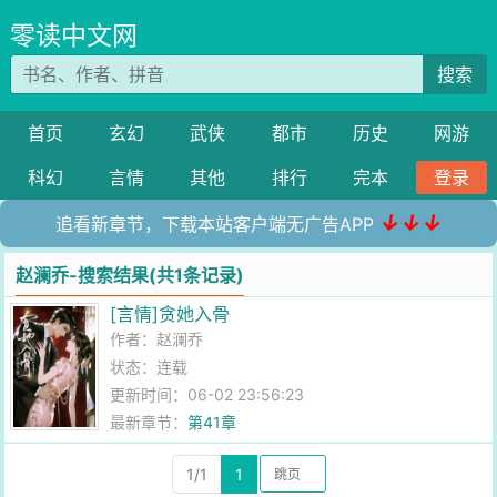
零读中文网
搜索
首页
玄幻
武侠
都市
历史
网游
科幻
言情
其他
排行
完本
登录
↓↓↓
追看新章节，下载本站客户端无广告APP
赵澜乔-搜索结果(共1条记录)
[言情]贪她入骨
作者：
赵澜乔
状态：连载
更新时间：06-02 23:56:23
最新章节：
第41章
1/1
1