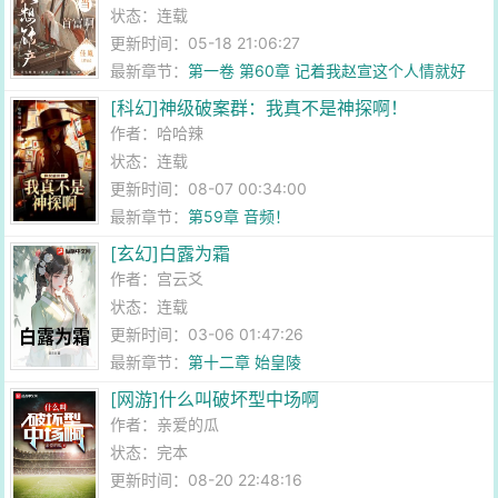
状态：连载
更新时间：05-18 21:06:27
最新章节：
第一卷 第60章 记着我赵宣这个人情就好
[科幻]神级破案群：我真不是神探啊！
作者：
哈哈辣
状态：连载
更新时间：08-07 00:34:00
最新章节：
第59章 音频！
[玄幻]白露为霜
作者：
宫云爻
状态：连载
更新时间：03-06 01:47:26
最新章节：
第十二章 始皇陵
[网游]什么叫破坏型中场啊
作者：
亲爱的瓜
状态：完本
更新时间：08-20 22:48:16