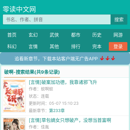
零读中文网
搜索
首页
玄幻
武侠
都市
历史
网游
科幻
言情
其他
排行
完本
登录
↓↓↓
追看新章节，下载本站客户端无广告APP
破啊-搜索结果(共9条记录)
[言情]破案加功德，我靠诸邪飞升
作者：
蚊啊蚊
状态：连载
更新时间：05-07 15:10:23
最新章节：
第233章
[言情]草包嫡女只想破产，没想当首富啊
作者：
佳胤