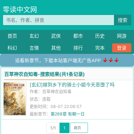
零读中文网
搜索
首页
玄幻
武侠
都市
历史
网游
科幻
言情
其他
排行
完本
登录
↓↓↓
追看新章节，下载本站客户端无广告APP
百草神农自知毒-搜索结果(共1条记录)
[玄幻]嫁到乡下的骑士小姐今天恶堕了吗
作者：
百草神农自知毒
状态：连载
更新时间：08-07 22:06:57
最新章节：
第268章 有朝一日
1/1
1