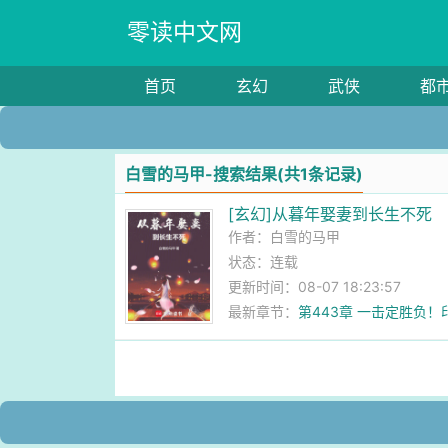
零读中文网
首页
玄幻
武侠
都
白雪的马甲-搜索结果(共1条记录)
[玄幻]从暮年娶妻到长生不死
作者：
白雪的马甲
状态：连载
更新时间：08-07 18:23:57
最新章节：
第443章 一击定胜负