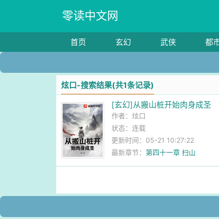
零读中文网
首页
玄幻
武侠
都
炫口-搜索结果(共1条记录)
[玄幻]从搬山桩开始肉身成圣
作者：
炫口
状态：连载
更新时间：05-21 10:27:22
最新章节：
第四十一章 扫山