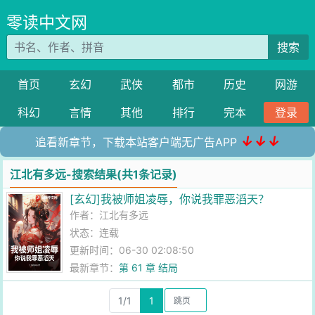
零读中文网
搜索
首页
玄幻
武侠
都市
历史
网游
科幻
言情
其他
排行
完本
登录
↓↓↓
追看新章节，下载本站客户端无广告APP
江北有多远-搜索结果(共1条记录)
[玄幻]我被师姐凌辱，你说我罪恶滔天？
作者：
江北有多远
状态：连载
更新时间：06-30 02:08:50
最新章节：
第 61 章 结局
1/1
1