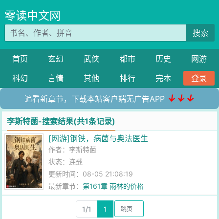
零读中文网
搜索
首页
玄幻
武侠
都市
历史
网游
科幻
言情
其他
排行
完本
登录
↓↓↓
追看新章节，下载本站客户端无广告APP
李斯特菌-搜索结果(共1条记录)
[网游]钢铁，病菌与奥法医生
作者：
李斯特菌
状态：连载
更新时间：08-05 21:08:19
最新章节：
第161章 雨林的价格
1/1
1