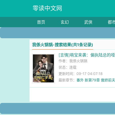
零读中文网
首页
玄幻
武侠
都
我係火锅锅-搜索结果(共1条记录)
[言情]萌宝来袭：偏执陆总的
作者：
我係火锅锅
状态：连载
更新时间：09-17 04:07:18
最新章节：
番外 新第79章 傲娇