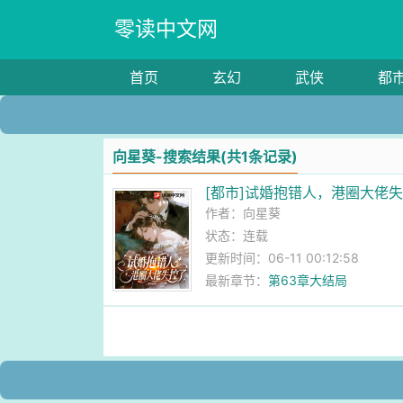
零读中文网
首页
玄幻
武侠
都
向星葵-搜索结果(共1条记录)
[都市]试婚抱错人，港圈大佬
作者：
向星葵
状态：连载
更新时间：06-11 00:12:58
最新章节：
第63章大结局