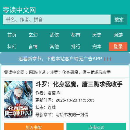
零读中文网
搜索
首页
玄幻
武侠
都市
历史
网游
科幻
言情
其他
排行
完本
登录
追看新章节，下载本站客户端无广告APP
↓↓↓
零读中文网
>
网游小说
> 斗罗：化身恶魔，唐三跪求我收手
斗罗：化身恶魔，唐三跪求我收手
作者：
君诺JN
更新时间：2025-10-23 11:55:05
状态：连载
最新章节：
写给书友的一封信
加入书架
点击阅读