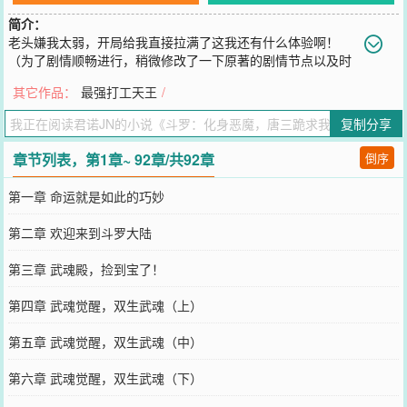
简介：
老头嫌我太弱，开局给我直接拉满了这我还有什么体验啊！
（为了剧情顺畅进行，稍微修改了一下原著的剧情节点以及时
间线，无伤大雅）
其它作品：
最强打工天王
/
您要是觉得《
斗罗：化身恶魔，唐三跪求我收手
》还不错的话请不要
忘记向您QQ群和微博微信里的朋友推荐哦！
复制分享
章节列表，第1章~ 92章/共92章
倒序
第一章 命运就是如此的巧妙
第二章 欢迎来到斗罗大陆
第三章 武魂殿，捡到宝了！
第四章 武魂觉醒，双生武魂（上）
第五章 武魂觉醒，双生武魂（中）
第六章 武魂觉醒，双生武魂（下）