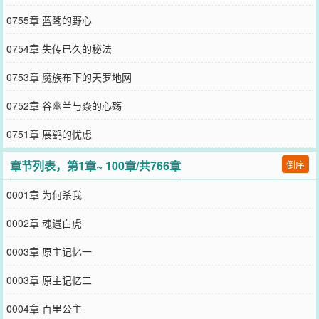
0755章 蓝骘的野心
0754章 失传已久的秘法
0753章 魔族布下的天罗地网
0752章 谷幽兰与焱的心殇
0751章 展鹞的忧虑
章节列表，第1章~ 100章/共766章
倒序
0001章 为何杀我
0002章 魂遇白虎
0003章 原主记忆一
0003章 原主记忆二
0004章 百里公主