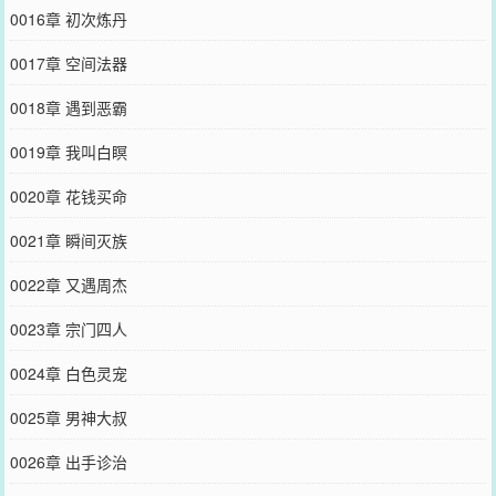
0016章 初次炼丹
0017章 空间法器
0018章 遇到恶霸
0019章 我叫白瞑
0020章 花钱买命
0021章 瞬间灭族
0022章 又遇周杰
0023章 宗门四人
0024章 白色灵宠
0025章 男神大叔
0026章 出手诊治