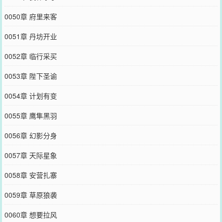
0050章 府里来客
0051章 丹坊开业
0052章 临行采买
0053章 陛下圣谕
0054章 计划有变
0055章 鹰隼黑羽
0056章 幻影分身
0057章 天际星象
0058章 安营扎寨
0059章 草原狼袭
0060章 想要拉风