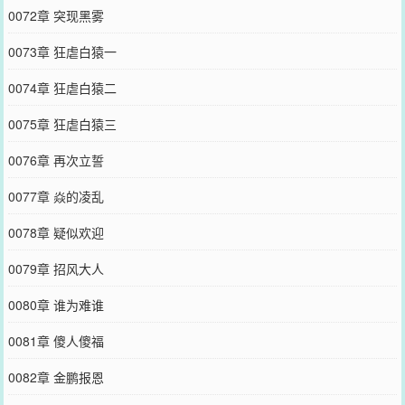
0072章 突现黑雾
0073章 狂虐白猿一
0074章 狂虐白猿二
0075章 狂虐白猿三
0076章 再次立誓
0077章 焱的凌乱
0078章 疑似欢迎
0079章 招风大人
0080章 谁为难谁
0081章 傻人傻福
0082章 金鹏报恩