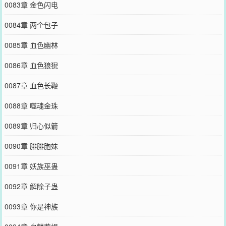
0083章 金色闪电
0084章 两个包子
0085章 血色幽林
0086章 血色狼猊
0087章 血色长鞭
0088章 噬魂金珠
0089章 归心似箭
0090章 腓腓胞妹
0091章 妖族巫蛊
0092章 解除子蛊
0093章 你是神族