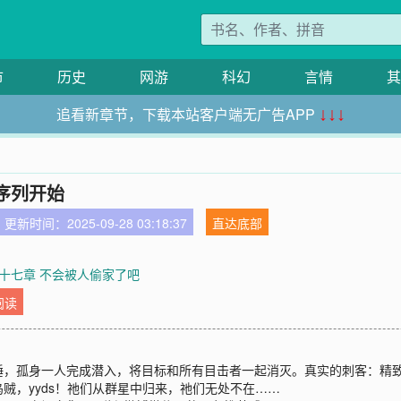
市
历史
网游
科幻
言情
其
追看新章节，下载本站客户端无广告APP
↓↓↓
序列开始
更新时间：2025-09-28 03:18:37
直达底部
十七章 不会被人偷家了吧
阅读
锤，孤身一人完成潜入，将目标和所有目击者一起消灭。真实的刺客：精
贼，yyds！祂们从群星中归来，祂们无处不在……