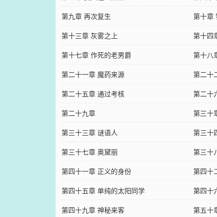
第九章 再次复生
第十章
第十三章 灰雾之上
第十四
第十七章 作死的老男爵
第十八
第二十一章 魔药来源
第二十
第二十五章 通过考核
第二十
第二十九章
第三十
第三十三章 谜语人
第三十
第三十七章 奥黛丽
第三十
第四十一章 正义的身份
第四十
第四十五章 单纯的太阳同学
第四十
第四十九章 神秘来客
第五十