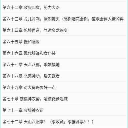
第六十二章 收服四省，势力大涨
第六十三章 龙儿背刺，清朝覆灭（感谢烟花会谢，笙歌会停大佬的再
次打赏）
第六十四章 乾坤再造，气运金龙蜕变
第六十五章 恍如隔世
第六十六章 现代服饰和女仆装
第六十七章 天龙八部，琅嬛福地
第六十八章 北冥神功，后天武者
第六十九章 对大舅哥要好一点
第七十章 夜遇神农帮，凌波微步逞威
第七十一章 收服神农帮
第七十二章 天山六阳掌！（求收藏，求推荐票！！）