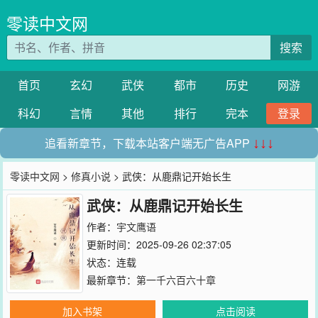
零读中文网
搜索
首页
玄幻
武侠
都市
历史
网游
科幻
言情
其他
排行
完本
登录
追看新章节，下载本站客户端无广告APP
↓↓↓
零读中文网
>
修真小说
> 武侠：从鹿鼎记开始长生
武侠：从鹿鼎记开始长生
作者：
宇文鹰语
更新时间：2025-09-26 02:37:05
状态：连载
最新章节：
第一千六百六十章
加入书架
点击阅读