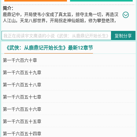
简介：
鹿鼎记中，开局使韦小宝成了真太监，掠夺主角一切，再造汉
人江山。天龙八部世界，开局拐走神仙姐姐，修为攀登绝顶，
一击败少林扫地僧。风云...仙剑世界...打破天地之后，一路飞升而
上，低武，中武，高武，仙侠，西游，洪荒...诸天万界，唯吾称尊。
复制分享
这是一个由武入道，最终长生不老的故事。（本书重在回味，各种经
典武侠，带书友领略老片的魅力。）
《武侠：从鹿鼎记开始长生》最新12章节
您要是觉得《
武侠：从鹿鼎记开始长生
》还不错的话请不要忘记向您
QQ群和微博微信里的朋友推荐哦！
第一千六百六十章
第一千六百五十九章
第一千六百五十八章
第一千六百五十七章
第一千六百五十六章
第一千六百五十五章
第一千六百五十四章