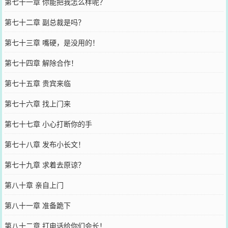
第七十一章 你能把我怎么样呢？
第七十二章 副总裁是吗？
第七十三章 嘴硬，是没用的！
第七十四章 解除合作！
第七十五章 贵宾来临
第七十六章 找上门来
第七十七章 小心打断你的手
第七十八章 发布小长文！
第七十九章 求着去原谅？
第八十章 亲自上门
第八十一章 准备跪下
第八十二章 打电话给你们会长！