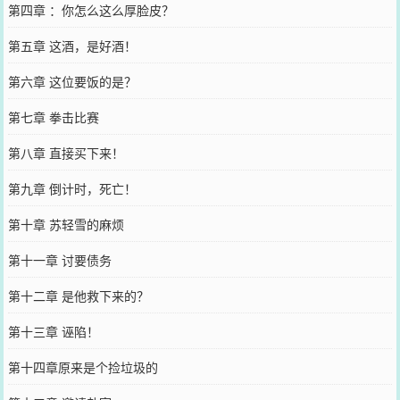
第四章 ：你怎么这么厚脸皮？
第五章 这酒，是好酒！
第六章 这位要饭的是？
第七章 拳击比赛
第八章 直接买下来！
第九章 倒计时，死亡！
第十章 苏轻雪的麻烦
第十一章 讨要债务
第十二章 是他救下来的？
第十三章 诬陷！
第十四章原来是个捡垃圾的