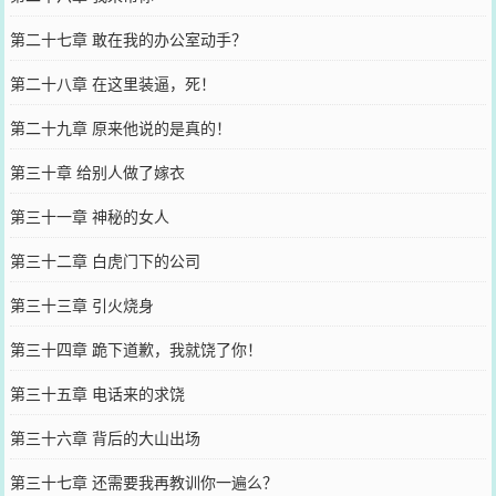
第二十七章 敢在我的办公室动手？
第二十八章 在这里装逼，死！
第二十九章 原来他说的是真的！
第三十章 给别人做了嫁衣
第三十一章 神秘的女人
第三十二章 白虎门下的公司
第三十三章 引火烧身
第三十四章 跪下道歉，我就饶了你！
第三十五章 电话来的求饶
第三十六章 背后的大山出场
第三十七章 还需要我再教训你一遍么？