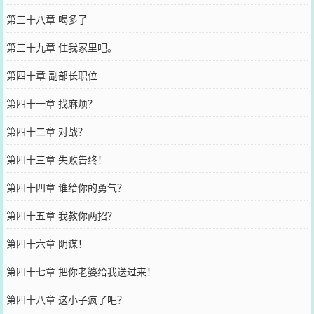
第三十八章 喝多了
第三十九章 住我家里吧。
第四十章 副部长职位
第四十一章 找麻烦？
第四十二章 对战？
第四十三章 失败告终！
第四十四章 谁给你的勇气？
第四十五章 我教你两招？
第四十六章 阴谋！
第四十七章 把你老婆给我送过来！
第四十八章 这小子疯了吧？