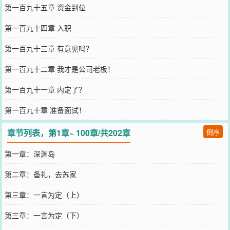
第一百九十五章 资金到位
第一百九十四章 入职
第一百九十三章 有意见吗？
第一百九十二章 我才是公司老板！
第一百九十一章 内定了？
第一百九十章 准备面试！
章节列表，第1章~ 100章/共202章
倒序
第一章：深渊岛
第二章：备礼，去苏家
第三章：一言为定（上）
第三章：一言为定（下）