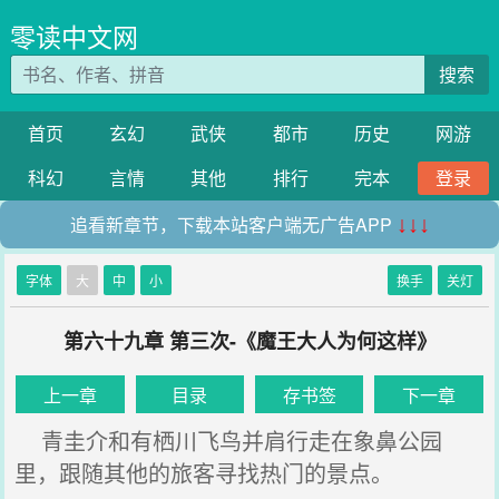
零读中文网
搜索
首页
玄幻
武侠
都市
历史
网游
科幻
言情
其他
排行
完本
登录
追看新章节，下载本站客户端无广告APP
↓↓↓
字体
大
中
小
换手
关灯
第六十九章 第三次-《魔王大人为何这样》
上一章
目录
存书签
下一章
青圭介和有栖川飞鸟并肩行走在象鼻公园
里，跟随其他的旅客寻找热门的景点。