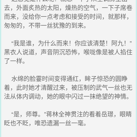
去，外面炙热的太阳，燥热的空气，一下子席卷
而来，没给你一点考虑和接受的时间，就那样，
匆匆的，不带一丝犹豫的到来。
“我是谁，为什么而来！你应该清楚！阿九！”
黑衣人说道，声音阴沉恐怖，喉咙像是被人掐住
了一样。
水绵的脸霎时间变得通红，眸子惊恐的圆睁
着，此时她才清醒过来，被压制的武气一丝也无
法从体内调动，她的眼中闪过一抹绝望的神情。
“是，师尊。”蒋林全神贯注的看着岳璟，眼睛
眨也不眨，唯恐遗漏一丝一毫。