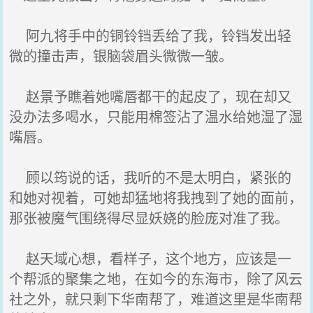
阿九将手中的铜铃铛丢给了我，铃铛发出轻
微的撞击声，银脑袋眉头微微一皱。
赵景予瞧着她嘴唇都干的起皮了，现在却又
没办法多喝水，只能用棉签沾了温水给她湿了湿
嘴唇。
顾以筠说的话，我听的不是太明白，紧张的
和她对视着，可她却猛地将我拽到了她的面前，
那张被魔气围绕得尽显妖娆的脸庞对准了我。
赵天域心想，看样子，这个地方，应该是一
个帮派的聚集之地，在如今的东海市，除了风云
社之外，就只剩下华南帮了，难道这里是华南帮