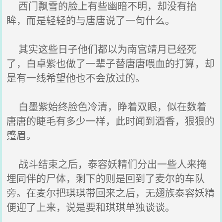
西门飘雪的脸上有些幽暗不明，却没有抬
眸，而是轻轻的与唐唐说了一句什么。
其实这些日子他们都以为南宫靖月已经死
了，白卓紫也做了一辈子替唐唐喂血的打算，却
是有一线希望他也不会放过的。
白墨紫始终脸色冷清，睁着双眼，似在数着
唐唐的睫毛有多少一样，此时闻到酒香，狠狠的
蹙眉。
战斗结束之后，泰容妖精们分出一些人来掩
埋同伴的尸体，剩下的则是回到了麦尔的车队
旁。在麦尔把琪琪带回来之后，无翅族泰容妖精
便迎了上来，说是要和琪琪单独谈谈。