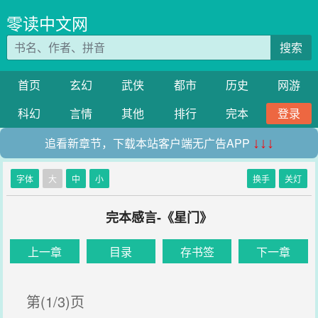
零读中文网
搜索
首页
玄幻
武侠
都市
历史
网游
科幻
言情
其他
排行
完本
登录
追看新章节，下载本站客户端无广告APP
↓↓↓
字体
大
中
小
换手
关灯
完本感言-《星门》
上一章
目录
存书签
下一章
第(1/3)页