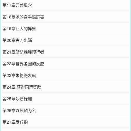
第17章异兽巢穴
第18章她的身手很厉害
第19章巨大的异兽
第20章古刀出鞘
第21章斩杀骷髅爬行者
第22章世界各国的反应
第23章朱艳艳发飙
第24章 获得国运奖励
第25章沙漠绿洲
第26章以麒麟为名
第27章发丘指