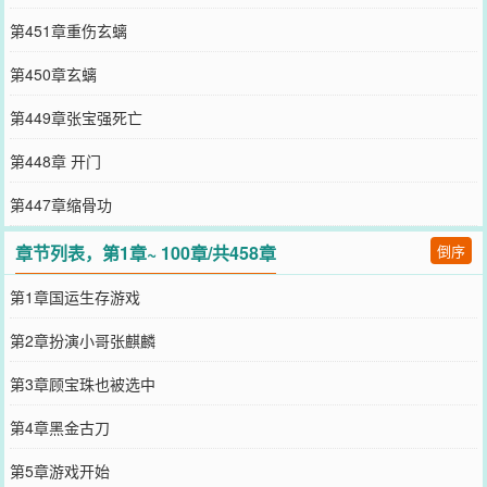
第451章重伤玄螭
第450章玄螭
第449章张宝强死亡
第448章 开门
第447章缩骨功
章节列表，第1章~ 100章/共458章
倒序
第1章国运生存游戏
第2章扮演小哥张麒麟
第3章顾宝珠也被选中
第4章黑金古刀
第5章游戏开始