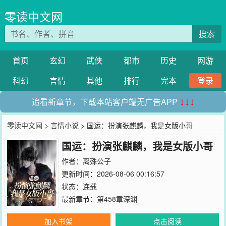
零读中文网
搜索
首页
玄幻
武侠
都市
历史
网游
科幻
言情
其他
排行
完本
登录
追看新章节，下载本站客户端无广告APP
↓↓↓
零读中文网
>
言情小说
> 国运：扮演张麒麟，我是女版小哥
国运：扮演张麒麟，我是女版小哥
作者：
离殊公子
更新时间：2026-08-06 00:16:57
状态：连载
最新章节：
第458章深渊
加入书架
点击阅读