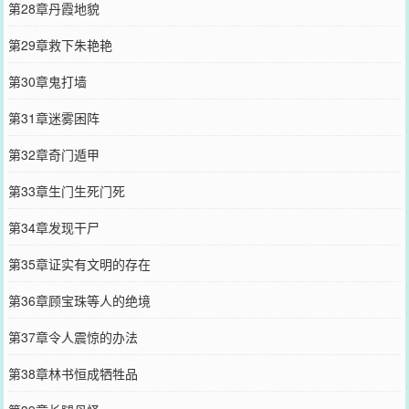
第28章丹霞地貌
第29章救下朱艳艳
第30章鬼打墙
第31章迷雾困阵
第32章奇门遁甲
第33章生门生死门死
第34章发现干尸
第35章证实有文明的存在
第36章顾宝珠等人的绝境
第37章令人震惊的办法
第38章林书恒成牺牲品