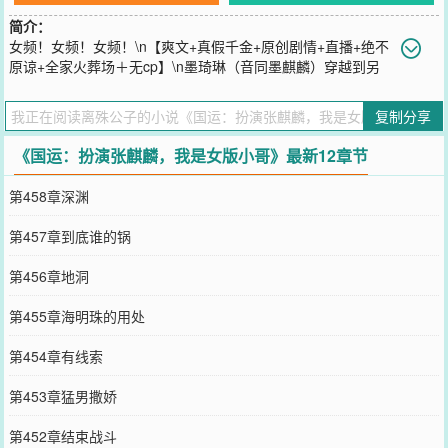
简介：
女频！女频！女频！\n【爽文+真假千金+原创剧情+直播+绝不
原谅+全家火葬场＋无cp】\n墨琦琳（音同墨麒麟）穿越到另
一个世界的自己身上，另一个世界的自己，是被保姆掉包的豪门真千
金，爸爸不疼，妈妈不爱，哥哥弟弟更是极尽嘲讽苛待，只把假千金
复制分享
宠上了天！\n假千金还是朵黑心莲，会演戏，会算计，不但让另一个
世界的自己成为全家黑，甚至还成为全豪门黑，全国黑！\n最后，另
《国运：扮演张麒麟，我是女版小哥》最新12章节
一个世界的自己在新郎抱着假千金，从婚礼现场离开后，绝望的跳楼
而死。\n墨琦琳穿越过来，发誓一定要为另一个世界的自己报仇。\n
第458章深渊
只是正当她思索如何报仇的时候，国运降临，她和假千金，以及视她
为耻辱的父母、哥哥弟弟们都被国运选中。\n国运世界危险重重，一
第457章到底谁的锅
不留神就会丢了性命，幸运的是，墨琦琳觉醒了金手指扮演系统，扮
演神级人物小哥张麒麟。\n从此，她过沙漠，下冰川，斩异兽，破机
第456章地洞
关，无所不会，无所不能，假千金等人后悔莫迭，纷纷哭着跪求她救
救他们，否则他们无法在国运世界存活。\n墨琦琳微微一笑，一脚踢
第455章海明珠的用处
开他们，滚，她就不救，怎么着？
您要是觉得《
国运：扮演张麒麟，我是女版小哥
》还不错的话请不要
第454章有线索
忘记向您QQ群和微博微信里的朋友推荐哦！
第453章猛男撒娇
第452章结束战斗