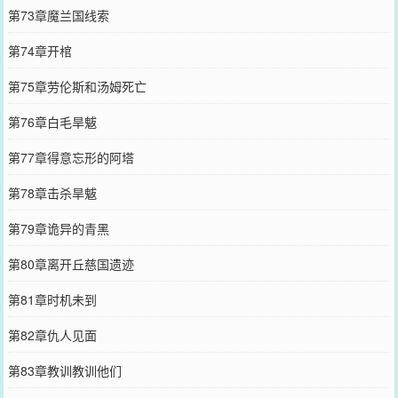
第73章魔兰国线索
第74章开棺
第75章劳伦斯和汤姆死亡
第76章白毛旱魃
第77章得意忘形的阿塔
第78章击杀旱魃
第79章诡异的青黑
第80章离开丘慈国遗迹
第81章时机未到
第82章仇人见面
第83章教训教训他们