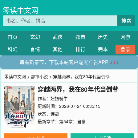
零读中文网
搜索
首页
玄幻
武侠
都市
历史
网游
科幻
言情
其他
排行
完本
登录
追看新章节，下载本站客户端无广告APP
↓↓↓
零读中文网
>
都市小说
> 穿越两界，我在80年代当倒爷
穿越两界，我在80年代当倒爷
作者：
妞妞骑牛
更新时间：2026-07-24 00:35:15
状态：连载
最新章节：
第54章：自豪
加入书架
点击阅读