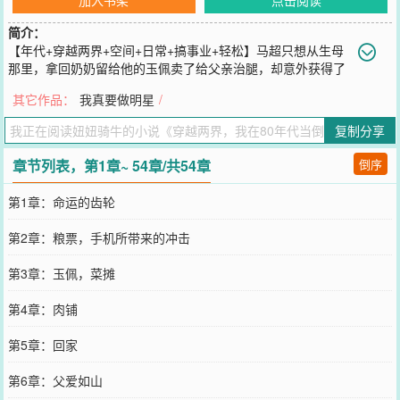
简介：
【年代+穿越两界+空间+日常+搞事业+轻松】马超只想从生母
那里，拿回奶奶留给他的玉佩卖了给父亲治腿，却意外获得了
80年代和2025年来回穿梭的能力。2025年各地战火纷飞，只有华夏
其它作品：
我真要做明星
/
不动如山。这里富强，民主，文明，和谐，自由，是世界工厂，是第
二大经济体，是工业强国。80年代的华夏工业落后，但食品，蔬菜，
复制分享
水果纯天然无污染，没有那些科技与狠活。……马超发现自己能穿梭
在两个时空之间。他把现代的服装，手表，彩电，冰箱带回那个工业
章节列表，第1章~ 54章/共54章
倒序
品匮乏年代。又把80年代纯绿色天然的水果，蔬菜，食品带回到现
代。马超在两个时空赚的盆满钵满。他发誓，要让那个为他遮风挡雨
第1章：命运的齿轮
的男人过的幸福，还要全家人过上好日子。最重要的是，他要让80年
代华夏弯道超车，提前进入工业时代，走向世界之巅。让那些看不起
第2章：粮票，手机所带来的冲击
华夏的外国人好看看，什么叫回归历史原有地位，什么才是真正的文
明大国。……
第3章：玉佩，菜摊
您要是觉得《
穿越两界，我在80年代当倒爷
》还不错的话请不要忘记
向您QQ群和微博微信里的朋友推荐哦！
第4章：肉铺
第5章：回家
第6章：父爱如山