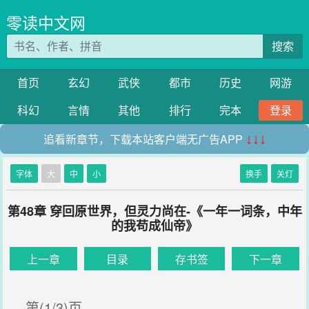
零读中文网
搜索
首页
玄幻
武侠
都市
历史
网游
科幻
言情
其他
排行
完本
登录
追看新章节，下载本站客户端无广告APP
↓↓↓
字体
大
中
小
换手
关灯
第48章 穿回原世界，但灵力尚在-《一年一词条，中年
的我苟成仙帝》
上一章
目录
存书签
下一章
第(1/3)页