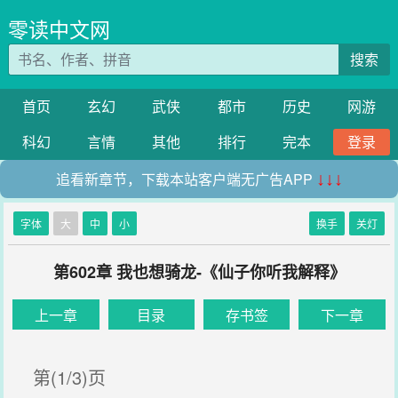
零读中文网
搜索
首页
玄幻
武侠
都市
历史
网游
科幻
言情
其他
排行
完本
登录
追看新章节，下载本站客户端无广告APP
↓↓↓
字体
大
中
小
换手
关灯
第602章 我也想骑龙-《仙子你听我解释》
上一章
目录
存书签
下一章
第(1/3)页