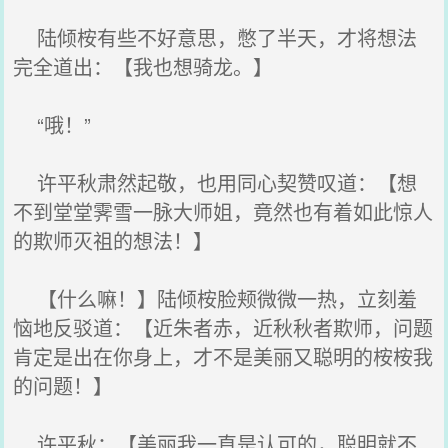
陆倾桉有些不好意思，憋了半天，才将想法
完全道出：【我也想骑龙。】
“哦！”
许平秋肃然起敬，也用同心契赞叹道：【想
不到堂堂霁雪一脉大师姐，竟然也有着如此惊人
的欺师灭祖的想法！】
【什么嘛！】陆倾桉脸颊微微一热，立刻羞
恼地反驳道：【近朱者赤，近秋秋者欺师，问题
肯定是出在你身上，才不是美丽又聪明的桉桉我
的问题！】
许平秋：【美丽我一直是认可的，聪明就不