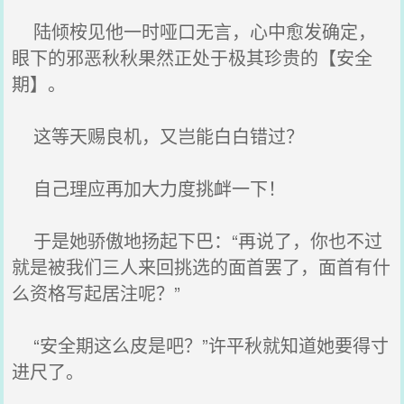
陆倾桉见他一时哑口无言，心中愈发确定，
眼下的邪恶秋秋果然正处于极其珍贵的【安全
期】。
这等天赐良机，又岂能白白错过？
自己理应再加大力度挑衅一下！
于是她骄傲地扬起下巴：“再说了，你也不过
就是被我们三人来回挑选的面首罢了，面首有什
么资格写起居注呢？”
“安全期这么皮是吧？”许平秋就知道她要得寸
进尺了。