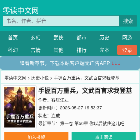
零读中文网
搜索
首页
玄幻
武侠
都市
历史
网游
科幻
言情
其他
排行
完本
登录
追看新章节，下载本站客户端无广告APP
↓↓↓
零读中文网
>
历史小说
> 手握百万重兵，文武百官求我登基
手握百万重兵，文武百官求我登基
作者：
客居江左
更新时间：2026-05-27 19:53:37
状态：连载
最新章节：
第一卷 第50章 你以后就住这儿吧
加入书架
点击阅读