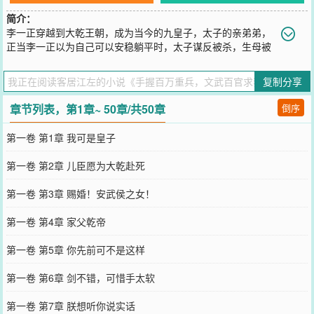
简介：
李一正穿越到大乾王朝，成为当今的九皇子，太子的亲弟弟，
正当李一正以为自己可以安稳躺平时，太子谋反被杀，生母被
打入冷宫，身边官员接连被清算眼见就要轮到自己。与其成为困在院
内的废物皇子，李一正当即提出前往边境，为大乾镇守边塞。当别人
复制分享
还在为太子之位，父皇宠爱，什么金钱珠宝而争斗时，本皇子已经在
北境训练出百万雄兵，整个大乾的将士那是为我马首是瞻。多年后，
章节列表，第1章~ 50章/共50章
倒序
当大乾京都的城墙下围满敌人，满朝的文武百官跪求我登基回朝。
您要是觉得《
手握百万重兵，文武百官求我登基
》还不错的话请不要
第一卷 第1章 我可是皇子
忘记向您QQ群和微博微信里的朋友推荐哦！
第一卷 第2章 儿臣愿为大乾赴死
第一卷 第3章 赐婚！安武侯之女！
第一卷 第4章 家父乾帝
第一卷 第5章 你先前可不是这样
第一卷 第6章 剑不错，可惜手太软
第一卷 第7章 朕想听你说实话