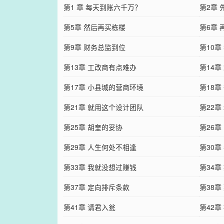
第1 章 每天到账六千万？
第2章 
第5章 然后再买栋楼
第6章
第9章 财务总监到位
第10
第13章 工改商有点难办
第14
第17章 小县城的营商环境
第18章
第21章 就用这个设计团队
第22章
第25章 胡奎的妥协
第26章
第29章 人生何处不相逢
第30章
第33章 我就没想过赚钱
第34
第37章 定向排斥条款
第38章
第41章 请君入瓮
第42章