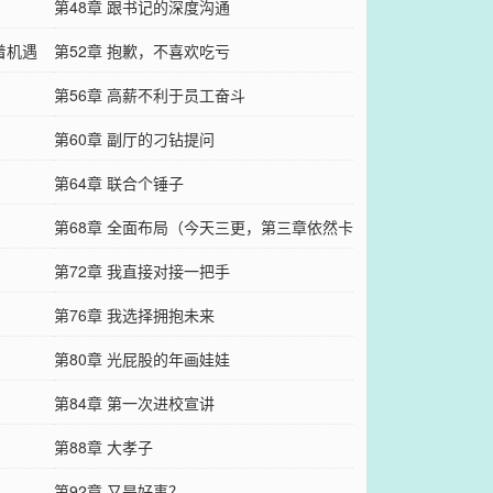
第48章 跟书记的深度沟通
着机遇
第52章 抱歉，不喜欢吃亏
第56章 高薪不利于员工奋斗
第60章 副厅的刁钻提问
第64章 联合个锤子
第68章 全面布局（今天三更，第三章依然卡
审核，不懂为啥）
第72章 我直接对接一把手
第76章 我选择拥抱未来
第80章 光屁股的年画娃娃
第84章 第一次进校宣讲
第88章 大孝子
第92章 又是好事？