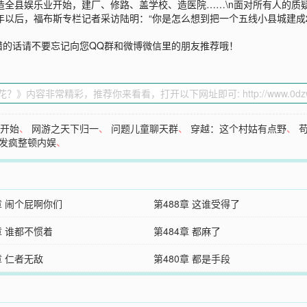
改造全县娱乐业开始，建厂、修路、盖学校、造医院……\n面对所有人的
年以后，福布斯专栏记者采访陆明：“你是怎么想到把一个五线小县城建成2
错的话请不要忘记向您QQ群和微博微信里的朋友推荐哦！
书开始
、
网游之天下归一
、
问题儿童聊天群
、
穿越：这个村姑有点野
、
发疯整顿内娱
、
章 闹个屁啊你们
第488章 这谁受得了
章 谁都不惯着
第484章 都麻了
章 仁者无敌
第480章 都是手段