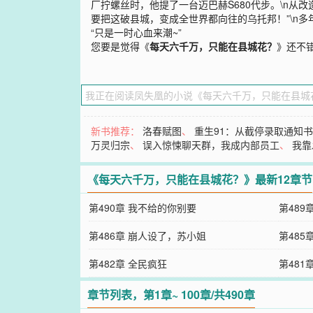
厂拧螺丝时，他提了一台迈巴赫S680代步。\n从
要把这破县城，变成全世界都向往的乌托邦！”\n多
“只是一时心血来潮~”
您要是觉得《
每天六千万，只能在县城花？
》还不
新书推荐：
洛春赋图
、
重生91：从截停录取通知
万灵归宗
、
误入惊悚聊天群，我成内部员工
、
我靠
《每天六千万，只能在县城花？》最新12章节
第490章 我不给的你别要
第489
第486章 崩人设了，苏小姐
第485
第482章 全民疯狂
第481
章节列表，第1章~ 100章/共490章