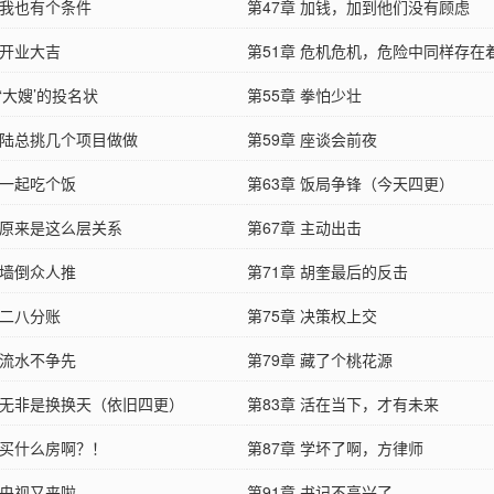
 我也有个条件
第47章 加钱，加到他们没有顾虑
 开业大吉
第51章 危机危机，危险中同样存在
 ‘大嫂’的投名状
第55章 拳怕少壮
章 陆总挑几个项目做做
第59章 座谈会前夜
 一起吃个饭
第63章 饭局争锋（今天四更）
章 原来是这么层关系
第67章 主动出击
 墙倒众人推
第71章 胡奎最后的反击
 二八分账
第75章 决策权上交
 流水不争先
第79章 藏了个桃花源
章 无非是换换天（依旧四更）
第83章 活在当下，才有未来
 买什么房啊？！
第87章 学坏了啊，方律师
 央视又来啦
第91章 书记不高兴了