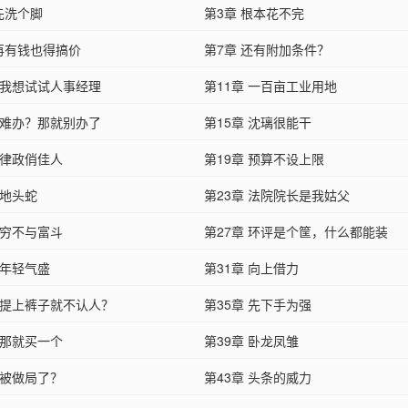
先洗个脚
第3章 根本花不完
 再有钱也得搞价
第7章 还有附加条件？
章 我想试试人事经理
第11章 一百亩工业用地
章 难办？那就别办了
第15章 沈璃很能干
 律政俏佳人
第19章 预算不设上限
 地头蛇
第23章 法院院长是我姑父
 穷不与富斗
第27章 环评是个筐，什么都能装
 年轻气盛
第31章 向上借力
章 提上裤子就不认人？
第35章 先下手为强
 那就买一个
第39章 卧龙凤雏
 被做局了？
第43章 头条的威力