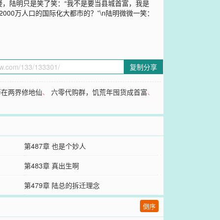
质疑，陆明只是笑了笑：“我不是要当县城首富，我是
000万人口的国际化大都市的？”\n陆明微微一笑：
复制分享
苟在两界修地仙
、
六零代购群，饥荒年囤货成首富
、
第487章 也是个妙人
第483章 真出生啊
第479章 陆总的拆迁理念
倒序