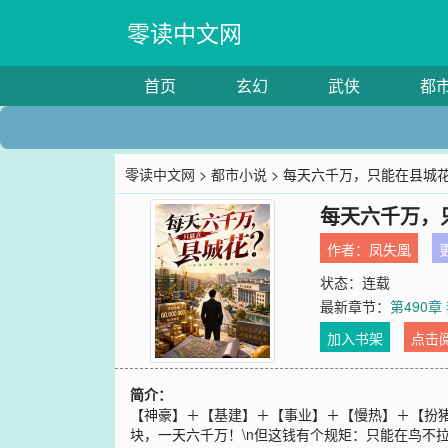
零读中文网
首页
玄幻
武侠
都
零读中文网
>
都市小说
> 每天六千万，只能在县城
每天六千万，
作者：
凤失凰
更
状态：连载
最新章节：
第490
加入书架
点击
简介：
【神豪】＋【基建】＋【事业】＋【慢热】＋【扮猪
块，一天六千万！\n但这钱有个规矩：只能在鸟不