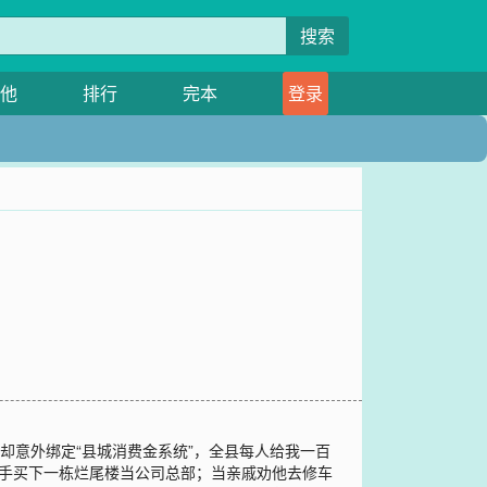
搜索
他
排行
完本
登录
却意外绑定“县城消费金系统”，全县每人给我一百
反手买下一栋烂尾楼当公司总部；当亲戚劝他去修车