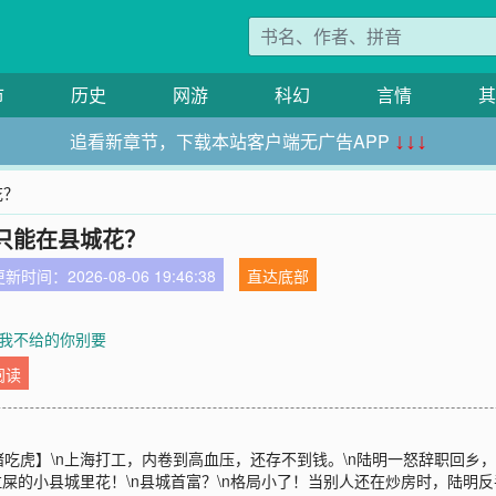
市
历史
网游
科幻
言情
其
追看新章节，下载本站客户端无广告APP
↓↓↓
花？
只能在县城花？
新时间：2026-08-06 19:46:38
直达底部
章 我不给的你别要
阅读
吃虎】\n上海打工，内卷到高血压，还存不到钱。\n陆明一怒辞职回乡，
拉屎的小县城里花！\n县城首富？\n格局小了！当别人还在炒房时，陆明