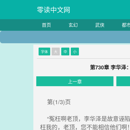
零读中文网
首页
玄幻
武侠
都
字体
大
中
小
第730章 李华
上一章
第(1/3)页
“冤枉啊老顶，李华泽是故意诬陷
枉我的，老顶，您不能相信他们啊！