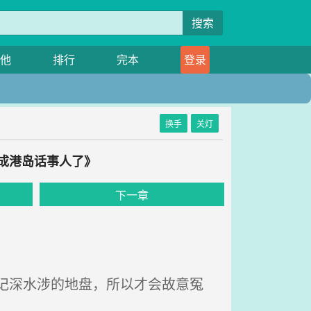
搜索
他
排行
完本
登录
换手
关灯
他成港岛话事人了》
下一章
记深水涉的地盘，所以才会故意冤