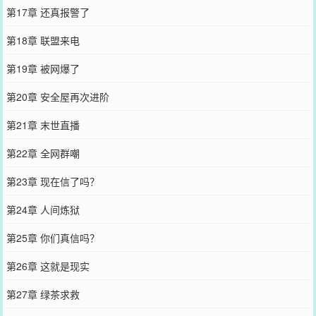
第17章 还真报警了
第18章 联盟来电
第19章 被网爆了
第20章 安全屋再次进阶
第21章 末世直播
第22章 全网群嘲
第23章 现在信了吗？
第24章 人间炼狱
第25章 你们真信吗？
第26章 这就是现实
第27章 绿茶求救