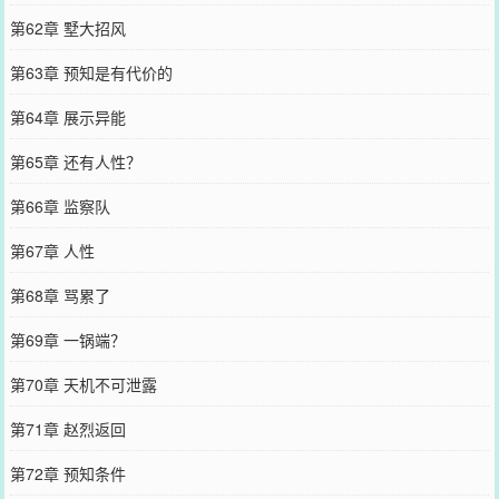
第62章 墅大招风
第63章 预知是有代价的
第64章 展示异能
第65章 还有人性？
第66章 监察队
第67章 人性
第68章 骂累了
第69章 一锅端？
第70章 天机不可泄露
第71章 赵烈返回
第72章 预知条件