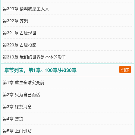
第323章 请叫我屋主大人
第322章 齐聚
第321章 古唐现世
第320章 古唐投影
第319章 我们的世界是本体的影子
章节列表，第1章~ 100章/共330章
倒序
第1章 重生全球灾变前
第2章 只为自己而活
第3章 绿茶消息
第4章 套贷
第5章 上门倒贴