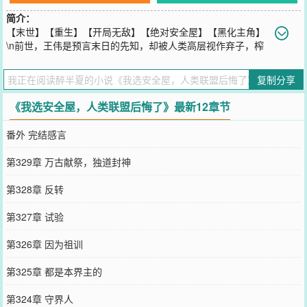
简介：
【末世】【重生】【开局无敌】【绝对安全屋】【黑化主角】
\n前世，王伟是预言末日的先知，却被人类高层视作弃子，榨
干价值后惨死。\n重生回到能力选择当天，他果断放弃预知未来，选
择了无人可破的安全屋。\n妖兽撕裂苍穹，人间沦为炼狱。\n曾经抛
复制分享
弃他的权贵跪在门外疯狂砸门，鲜血漫过脚踝，哀嚎响彻天际。\n王
伟坐在固若金汤的安全屋内，轻晃酒杯，冷眼旁观这一切。\n上一
《我选安全屋，人类联盟后悔了》最新12章节
世，我燃烧自己照亮众生。\n这一世，只静静看着，文明如何覆灭
您要是觉得《
我选安全屋，人类联盟后悔了
》还不错的话请不要忘记
番外 完结感言
向您QQ群和微博微信里的朋友推荐哦！
第329章 万古献祭，独道封神
第328章 反转
第327章 试验
第326章 因为祖训
第325章 都是本界主的
第324章 守界人