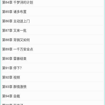
第84章 千梦浔的计划
第85章 诸多布置
第86章 主动送上门
第87章 又来一批
第88章 背锅又如何
第89章 一千万安全点
第90章 雷暴结束
第91章 停下？
第92章 视频
第93章 群情激愤
第94章 自裁