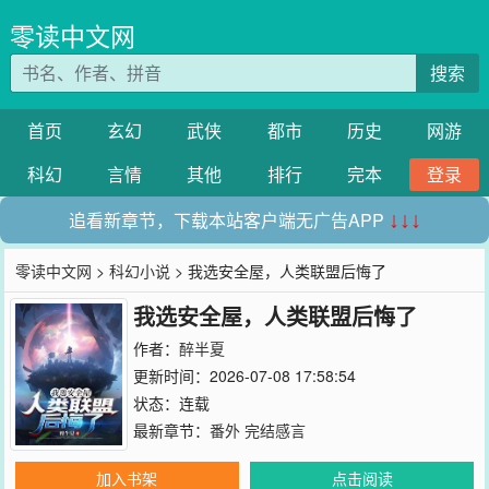
零读中文网
搜索
首页
玄幻
武侠
都市
历史
网游
科幻
言情
其他
排行
完本
登录
追看新章节，下载本站客户端无广告APP
↓↓↓
零读中文网
>
科幻小说
> 我选安全屋，人类联盟后悔了
我选安全屋，人类联盟后悔了
作者：
醉半夏
更新时间：2026-07-08 17:58:54
状态：连载
最新章节：
番外 完结感言
加入书架
点击阅读