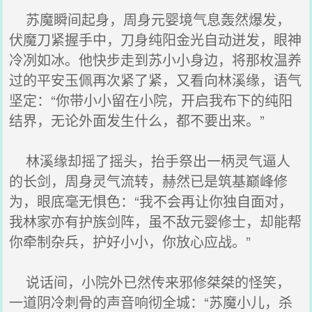
苏魔瞬间起身，周身元婴境气息轰然爆发，
伏魔刀紧握手中，刀身纯阳金光自动迸发，眼神
冷冽如冰。他快步走到苏小小身边，将那枚温养
过的平安玉佩再次紧了紧，又看向林溪缘，语气
坚定：“你带小小留在小院，开启我布下的纯阳
结界，无论外面发生什么，都不要出来。”
林溪缘却摇了摇头，抬手祭出一柄灵气逼人
的长剑，周身灵气流转，赫然已是筑基巅峰修
为，眼底毫无惧色：“我不会再让你独自面对，
我林家亦有护族剑阵，虽不敌元婴修士，却能帮
你牵制杂兵，护好小小，你放心应战。”
说话间，小院外已然传来邪修桀桀的怪笑，
一道阴冷刺骨的声音响彻全城：“苏魔小儿，杀