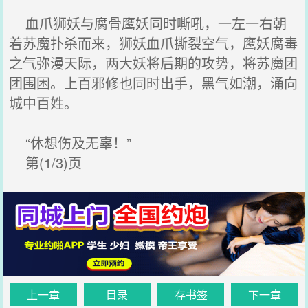
血爪狮妖与腐骨鹰妖同时嘶吼，一左一右朝
着苏魔扑杀而来，狮妖血爪撕裂空气，鹰妖腐毒
之气弥漫天际，两大妖将后期的攻势，将苏魔团
团围困。上百邪修也同时出手，黑气如潮，涌向
城中百姓。
“休想伤及无辜！”
第(1/3)页
上一章
目录
存书签
下一章