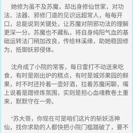
她修为虽不及苏魔，却出身修仙世家，对功
法、法器、邪修门道的见识远超常人，每每开
口，总能说到关键处，让苏魔对阴邪功法的理解
更深一分。苏魔也不藏私，将自身纯阳气血的基
础运转法门稍加改良，传给林溪缘，助她稳固修
为，抵御妖邪侵体。
沈舟成了小院的常客，每日雷打不动送来吃
食，有时是刚出炉的糕点，有时是城郊果园的鲜
果，时不时还拎着一壶好酒，拉着苏魔闲聊，嘴
上说着是蹭修炼氛围，实则是担心血魂教卷土重
来，默默守在一旁。
“苏大哥，你现在可是咱们这片的斩妖活神
仙，找你求助的人都快把小院门槛踏破了，要不