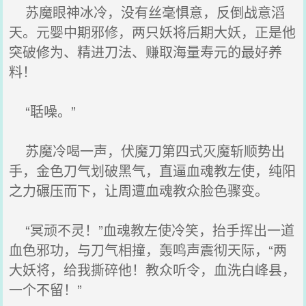
苏魔眼神冰冷，没有丝毫惧意，反倒战意滔
天。元婴中期邪修，两只妖将后期大妖，正是他
突破修为、精进刀法、赚取海量寿元的最好养
料！
“聒噪。”
苏魔冷喝一声，伏魔刀第四式灭魔斩顺势出
手，金色刀气划破黑气，直逼血魂教左使，纯阳
之力碾压而下，让周遭血魂教众脸色骤变。
“冥顽不灵！”血魂教左使冷笑，抬手挥出一道
血色邪功，与刀气相撞，轰鸣声震彻天际，“两
大妖将，给我撕碎他！教众听令，血洗白峰县，
一个不留！”