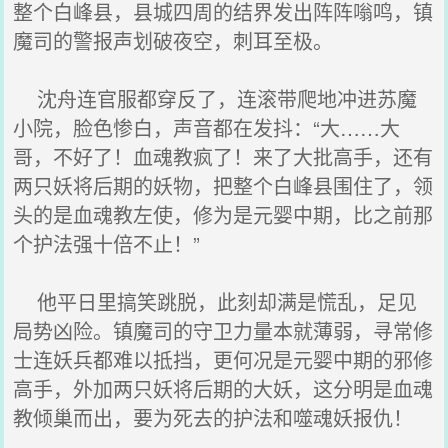
整个白峰县，县城四周的结界发出阵阵嗡鸣，镇
魔司的警报声划破夜空，刺耳至极。
沈舟连官服都穿反了，连滚带爬地冲进苏魔
小院，脸色惨白，声音都在发抖：“大……大
哥，不好了！血魂教疯了！来了大批高手，还有
两只妖将后期的妖物，把整个白峰县围住了，领
头的是血魂教左使，修为是元婴中期，比之前那
个护法强十倍不止！”
他平日里搞笑跳脱，此刻却满是慌乱，足见
局势凶险。镇魔司的守卫力量本就薄弱，寻常修
士连妖兵都难以抵挡，更何况是元婴中期的邪修
高手，外加两只妖将后期的大妖，这分明是血魂
教倾巢而出，要为死去的护法和噬魂妖报仇！