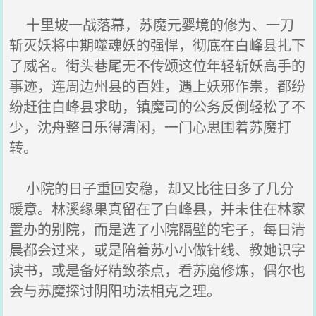
十里坡一战落幕，苏魔元婴境的修为、一刀
斩灭妖将中期噬魂妖的强悍，彻底在白峰县扎下
了威名。街头巷尾无不传颂这位年轻斩妖高手的
事迹，连周边州县的百姓，遇上妖邪作祟，都纷
纷赶往白峰县求助，镇魔司的公务反倒轻松了不
少，沈舟整日乐得清闲，一门心思围着苏魔打
转。
小院的日子重回安稳，却又比往日多了几分
暖意。林溪缘果真留在了白峰县，并未住在林家
置办的别院，而是选了小院隔壁的宅子，每日清
晨都会过来，或是陪着苏小小做针线、教她识字
读书，或是备好精致茶点，看苏魔修炼，偶尔也
会与苏魔探讨阴阳功法相克之理。