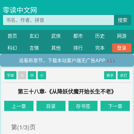
零读中文网
搜索
首页
玄幻
武侠
都市
历史
网游
科幻
言情
其他
排行
完本
登录
追看新章节，下载本站客户端无广告APP
↓↓↓
字体
大
中
小
换手
关灯
第三十八章-《从降妖伏魔开始长生不老》
上一章
目录
存书签
下一章
第(1/3)页