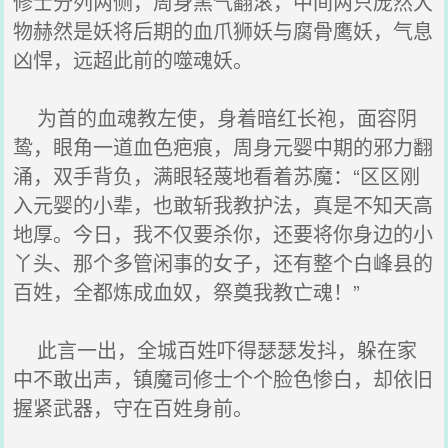
修士分列两侧，周身黑气翻滚，中间两只庞然大
物赫然是妖将后期的血爪狮妖与腐骨鹰妖，气息
凶悍，远超此前的噬魂妖。
为首的血魂教左使，身着暗红长袍，面容阴
鸷，眼角一道血色疤痕，周身元婴中期的邪力翻
涌，双手背负，满眼轻蔑地看着苏魔：“区区刚
入元婴的小辈，也敢斩我教护法，真是不知天高
地厚。今日，我不仅要杀你，还要将你身边的小
丫头、那个多管闲事的女子，还有整个白峰县的
百姓，全都炼成血奴，祭奠我教亡魂！”
此言一出，全城百姓吓得瑟瑟发抖，躲在家
中不敢出声，镇魔司修士个个脸色惨白，却依旧
握紧武器，守在百姓身前。