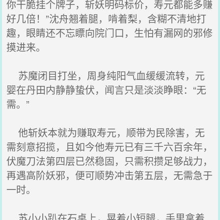
你干脆挂个牌子，斩妖明码标价，寿元都能多赚
好几倍！”沈舟翘着腿，啃着梨，含糊不清地打
趣，眼睛还不忘瞟向院门口，生怕有漏网的邪修
摸进来。
苏魔闭目打坐，周身纯阳气血缓缓流转，元
婴在丹田内静静蛰伏，闻言只是淡淡睁眼：“无
需。”
他斩妖本就为赚取寿元，顺带为民除害，无
需刻意招揽，且如今他寿元已有三千六百余年，
伏魔刀法第四层已然稳固，只需积攒足够战力，
再遇高阶妖邪，便可顺势冲击第五层，无需急于
一时。
苏小小趴在石桌上，晃着小短腿，手里拿着