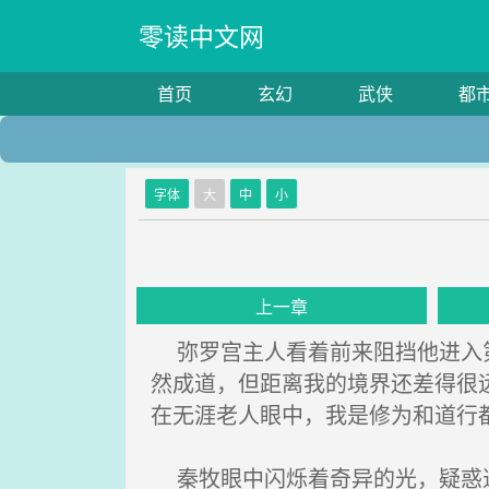
零读中文网
首页
玄幻
武侠
都
字体
大
中
小
上一章
弥罗宫主人看着前来阻挡他进入第
然成道，但距离我的境界还差得很
在无涯老人眼中，我是修为和道行
秦牧眼中闪烁着奇异的光，疑惑道