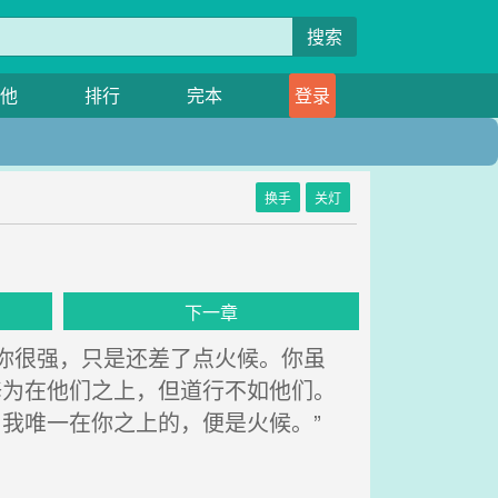
搜索
他
排行
完本
登录
换手
关灯
下一章
你很强，只是还差了点火候。你虽
修为在他们之上，但道行不如他们。
我唯一在你之上的，便是火候。”