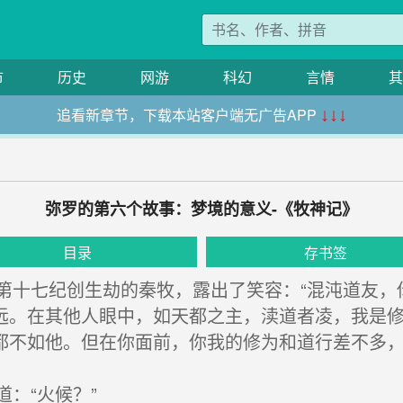
市
历史
网游
科幻
言情
其
追看新章节，下载本站客户端无广告APP
↓↓↓
弥罗的第六个故事：梦境的意义-《牧神记》
目录
存书签
十七纪创生劫的秦牧，露出了笑容：“混沌道友，
远。在其他人眼中，如天都之主，渎道者凌，我是
都不如他。但在你面前，你我的修为和道行差不多，
：“火候？”