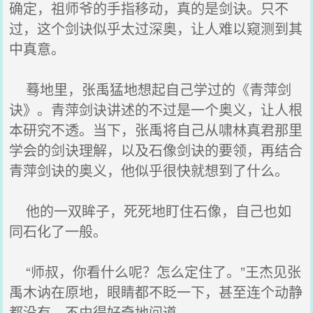
确定，祖师爷的手指移动，真的是剑诀。只不
过，这个剑诀似乎太过深奥，让人难以窥测到其
中真意。
蓦地里，张禹猛地想起自己学过的《青萍剑
诀》。青萍剑诀讲述的不过是一个奥义，让人根
本研究不透。当下，张禹将自己从啸林真君那里
学会的剑诀理解，以及石像剑诀的要领，再结合
青萍剑诀的奥义，他似乎很快就想到了什么。
他的一双眸子，死死地盯住石像，自己也如
同石化了一般。
“师叔，你看什么呢？怎么定住了。”王杰见张
禹木讷在原地，眼睛都不眨一下，甚至连个动静
都没有，不由得好奇地问道。