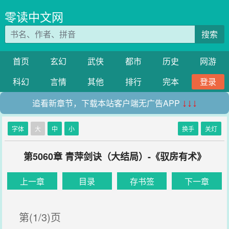
零读中文网
搜索
首页
玄幻
武侠
都市
历史
网游
科幻
言情
其他
排行
完本
登录
追看新章节，下载本站客户端无广告APP
↓↓↓
字体
大
中
小
换手
关灯
第5060章 青萍剑诀（大结局）-《驭房有术》
上一章
目录
存书签
下一章
第(1/3)页