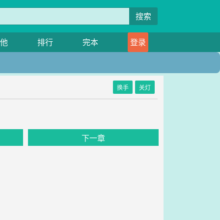
搜索
他
排行
完本
登录
换手
关灯
下一章