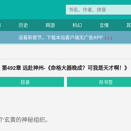
市
历史
网游
科幻
言情
其
追看新章节，下载本站客户端无广告APP
↓↓↓
第492章 远赴神州-《命格大器晚成？可我是天才啊！》
目录
存书签
个玄黄的神秘组织。