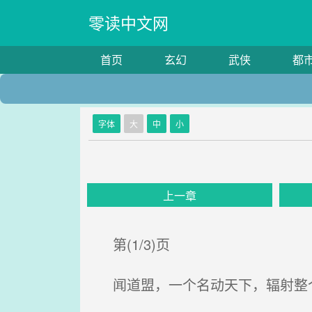
零读中文网
首页
玄幻
武侠
都
字体
大
中
小
上一章
第(1/3)页
闻道盟，一个名动天下，辐射整