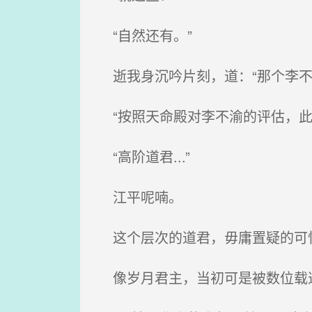
“自然还有。”
逝我身沉吟片刻，道：“那个李不
“按照天命殿对李不渝的评估，此
“高阶道君...”
江平呢喃。
这个层次的道君，毋庸置疑的可怕
像岁月君主，当初可是被数位载