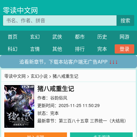
零读中文网
搜索
首页
玄幻
武侠
都市
历史
网游
科幻
言情
其他
排行
完本
登录
追看新章节，下载本站客户端无广告APP
↓↓↓
零读中文网
>
玄幻小说
> 猪八戒重生记
猪八戒重生记
作者：
谷韵俗风
更新时间：2025-11-25 11:50:29
状态：完本
最新章节：
第三百八十五章 三界统一（大结局）
加入书架
点击阅读