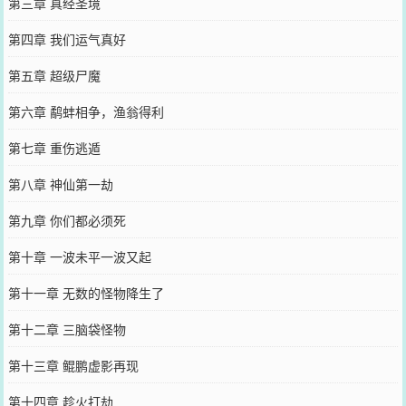
第三章 真经圣境
第四章 我们运气真好
第五章 超级尸魔
第六章 鹬蚌相争，渔翁得利
第七章 重伤逃遁
第八章 神仙第一劫
第九章 你们都必须死
第十章 一波未平一波又起
第十一章 无数的怪物降生了
第十二章 三脑袋怪物
第十三章 鲲鹏虚影再现
第十四章 趁火打劫