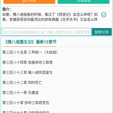
简介：
如果，猪八戒投胎的时候，看过了《西游记》会怎么样呢？如
果，老猪获得世间最顶尖的修炼典籍《无字天书》又会怎么样
呢？取经？我一定去，消除妖气，老子还要打怪升级积累功德呢，一
箭双雕呀！嫦娥美眉？洗白白等着俺老猪哟！高小姐，为你我抢夺如
复制分享
来的宝贝！弱水妹妹，嫁给我吧！孙猴子，你不就是有根可大可小的
棍子，老猪却有昊天锤，神兵利器，两万三百斤，我宣布以后你是我
《猪八戒重生记》最新12章节
的小弟了！以后西游的主角是我，一边泡妞，
您要是觉得《
猪八戒重生记
》还不错的话请不要忘记向您QQ群和微博
第三百八十五章 三界统一（大结局）
微信里的朋友推荐哦！
第三百八十四章 收服拼命三郎君
第三百八十三章 猪八戒死而复生
第三百八十二章 同时死亡
第三百八十一章 天魔道
第三百八十章 拼命三郎君受伤
第三百七十九章 记住我说的话