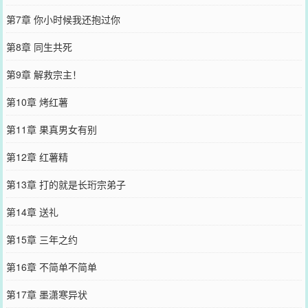
第7章 你小时候我还抱过你
第8章 同生共死
第9章 解救宗主！
第10章 烤红薯
第11章 果真男女有别
第12章 红薯精
第13章 打的就是长珩宗弟子
第14章 送礼
第15章 三年之约
第16章 不简单不简单
第17章 墨潇寒异状