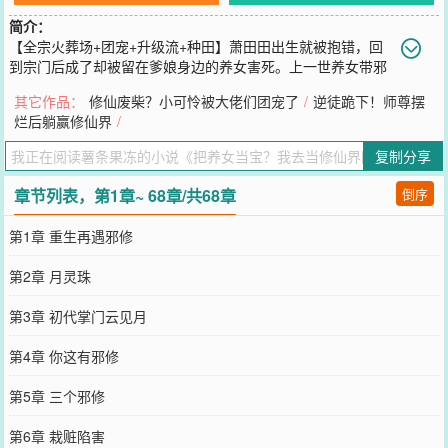
简介：
【全宗火葬场+团宠+升级流+种田】萧田田出生就被抱错，回
到宗门后成了却被留在爹娘身边的养女害死。上一世养女带邪
修挖她灵根，生母还活生生挖了她的灵骨给养女疗伤，他们师兄姐将
其它作品：
修仙废柴？小可怜被大佬们团宠了
/
逆徒跪下！师尊摆
她踩在脚下骂她废物。重活一世，萧田田果断逃离宗门，在生死存亡
烂后躺赢修仙界
/
之际唤醒了修仙界第一位飞升的修士的神魂。不着调的师尊非要当她
姐姐：“天火灵根？好东西啊，最适合做饭吃了！”剑门老祖将她带入
复制分享
剑池：“当然是会自己切菜的剑好使啊，这把剑聪明，送你了，我徒弟
聪明，也送你了。”最富有的剑修天才认她当老大，脾气暴躁的半妖任
章节列表，第1章~ 68章/共68章
倒序
劳任怨照顾她，冷艳皇女剑指帝王时也不忘问她要不要当两日皇帝玩
玩，少年魔皇更是为了她封印整个魔界。天下第一大宗不要他们的田
第1章 重生再遇邪修
田？大佬们：这种宗门也就不必要存在了
您要是觉得《
把养女当宝？我去当修仙界团宠了
》还不错的话请不要
第2章 月灵珠
忘记向您QQ群和微博微信里的朋友推荐哦！
第3章 初代掌门云见月
第4章 你这有邪修
第5章 三个邪修
第6章 栽赃陷害