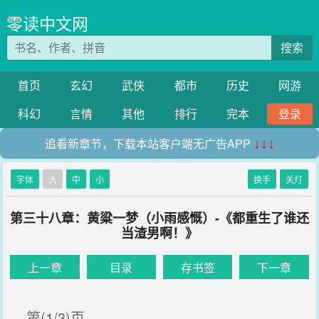
零读中文网
搜索
首页
玄幻
武侠
都市
历史
网游
科幻
言情
其他
排行
完本
登录
追看新章节，下载本站客户端无广告APP
↓↓↓
字体
大
中
小
换手
关灯
第三十八章：黄粱一梦（小雨感慨）-《都重生了谁还
当渣男啊！》
上一章
目录
存书签
下一章
第(1/3)页