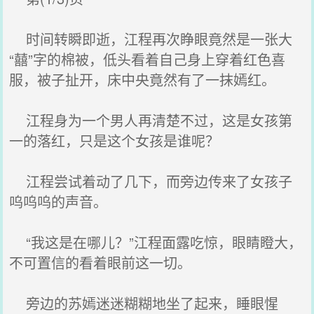
时间转瞬即逝，江程再次睁眼竟然是一张大
“囍”字的棉被，低头看着自己身上穿着红色喜
服，被子扯开，床中央竟然有了一抹嫣红。
江程身为一个男人再清楚不过，这是女孩第
一的落红，只是这个女孩是谁呢？
江程尝试着动了几下，而旁边传来了女孩子
呜呜呜的声音。
“我这是在哪儿？”江程面露吃惊，眼睛瞪大，
不可置信的看着眼前这一切。
旁边的苏嫣迷迷糊糊地坐了起来，睡眼惺